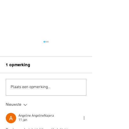
1 opmerking
DJI AIR 3S
DJI drone
Plaats een opmerking...
schroevendraaie
perfect!
Nieuwste
Angeline AngelineNajera
11 jan