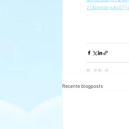
&linkCode=ll1&tag
21&linkId=484571
Recente blogposts