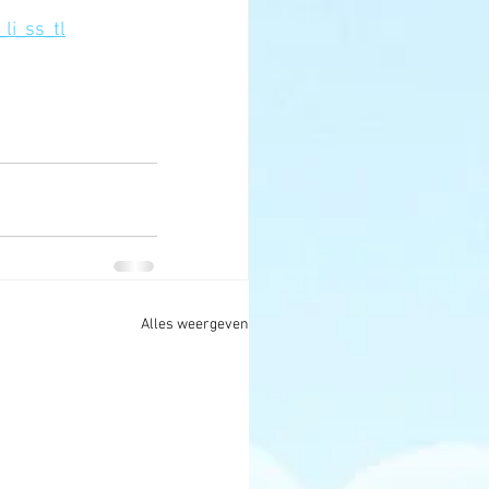
i_ss_tl
Alles weergeven