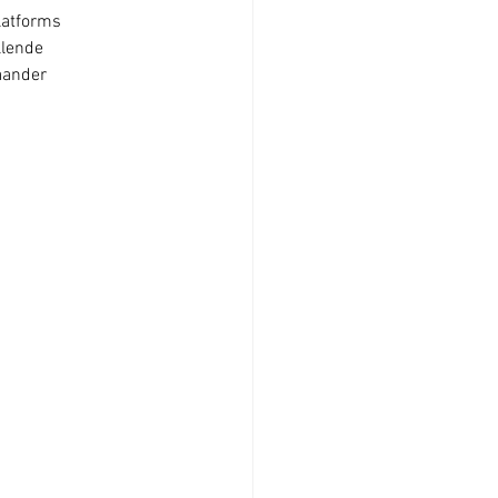
latforms 
llende 
aander 