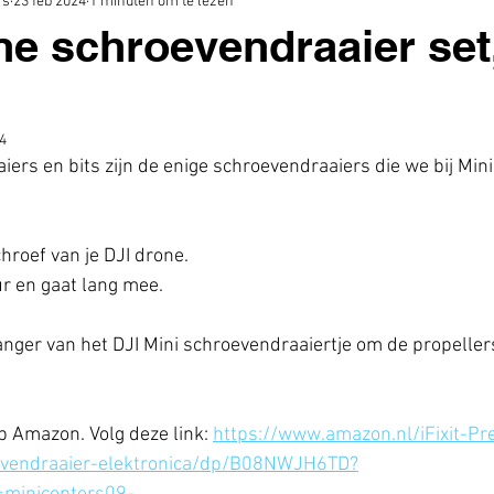
rs
23 feb 2024
1 minuten om te lezen
ne schroevendraaier set
4
aiers en bits zijn de enige schroevendraaiers die we bij Min
hroef van je DJI drone. 
ur en gaat lang mee. 
anger van het DJI Mini schroevendraaiertje om de propellers
p Amazon. Volg deze link: 
https://www.amazon.nl/iFixit-Pre
oevendraaier-elektronica/dp/B08NWJH6TD?