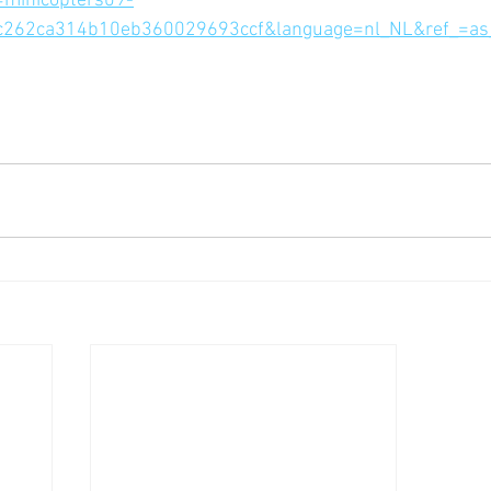
=minicopters09-
c262ca314b10eb360029693ccf&language=nl_NL&ref_=as_l