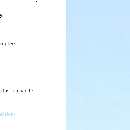
,
icopters 
 los- en aan te 
cision-