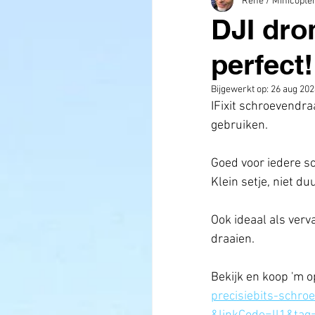
René / Minicopte
DJI dro
perfect!
Bijgewerkt op:
26 aug 202
IFixit schroevendra
gebruiken. 
Goed voor iedere sc
Klein setje, niet du
Ook ideaal als verv
draaien. 
Bekijk en koop 'm o
precisiebits-schr